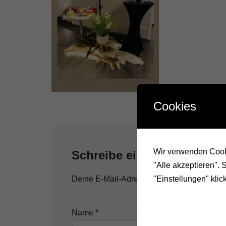
Cookies
Wir verwenden Cooki
Schreibe einen Kommenta
"Alle akzeptieren".
"Einstellungen" klic
Deine E-Mail-Adresse wird nicht veröffentli
Name
*
E-Mail-