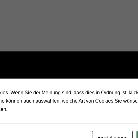
es. Wenn Sie der Meinung sind, dass dies in Ordnung ist, klick
r
 Sie können auch auswählen, welche Art von Cookies Sie wünsc
ken.
cht.
Erforderliche Felder sind mit
*
markiert
Adresse
*
Website
Einstellungen