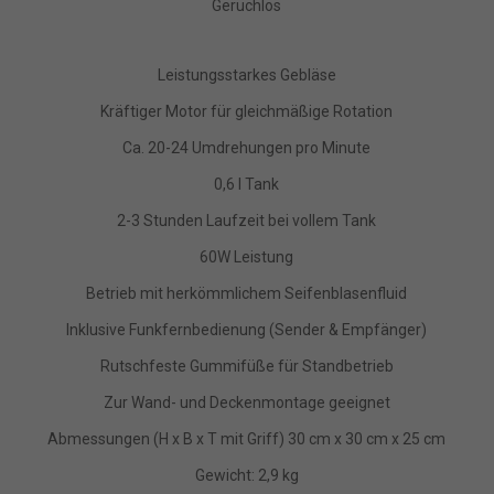
Geruchlos
Leistungsstarkes Gebläse
Kräftiger Motor für gleichmäßige Rotation
Ca. 20-24 Umdrehungen pro Minute
0,6 l Tank
2-3 Stunden Laufzeit bei vollem Tank
60W Leistung
Betrieb mit herkömmlichem Seifenblasenfluid
Inklusive Funkfernbedienung (Sender & Empfänger)
Rutschfeste Gummifüße für Standbetrieb
Zur Wand- und Deckenmontage geeignet
Abmessungen (H x B x T mit Griff) 30 cm x 30 cm x 25 cm
Gewicht: 2,9 kg