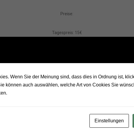
Preise:
Tagespreis: 15€
Wochenendpreis: 35€
Kaution: 150€
Seifenblasenfluid 5€ zusätzlich
es. Wenn Sie der Meinung sind, dass dies in Ordnung ist, klick
 Sie können auch auswählen, welche Art von Cookies Sie wünsc
Schaut Euch gerne weiter in unserem Sortiment um!
ken.
Kontakt
Einstellungen