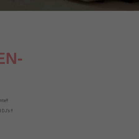
EN-
nte!!
DJ‘s !!