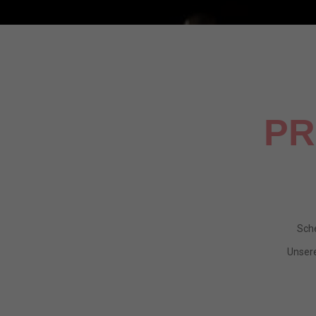
PR
Sche
Unsere