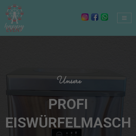
Zum
Inhalt
springen
Unsere
PROFI
EISWÜRFELMASCH